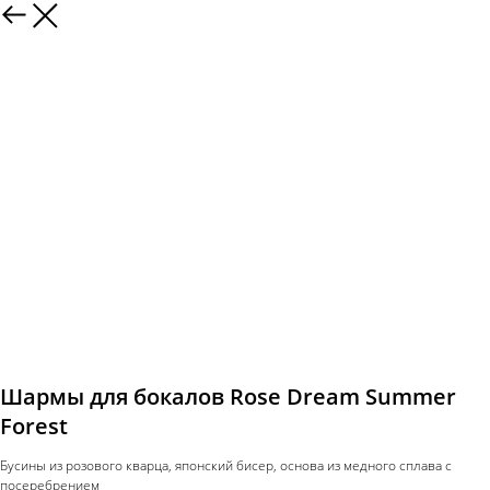
Шармы для бокалов Rose Dream Summer
Forest
Бусины из розового кварца, японский бисер, основа из медного сплава с
посеребрением