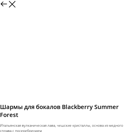
Шармы для бокалов Blackberry Summer
Forest
Итальянская вулканическая лава, чешские кристаллы, основа из медного
сплава с посеребрением